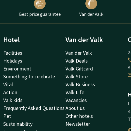
Best price guarantee
Van der Valk
Hotel
Van der Valk
Facilities
Van der Valk
2
Holidays
Valk Deals
A
Environment
Valk Giftcard
Something to celebrate
Valk Store
Vital
Valk Business
Action
Valk Life
H
Valk kids
Vacancies
L
Frequently Asked Questions
About us
4
Pet
Other hotels
T
Sustainability
Newsletter