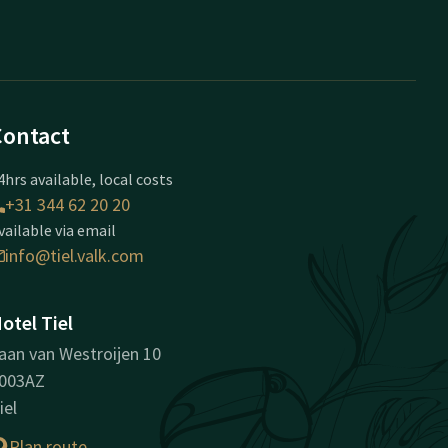
Contact
4hrs available, local costs
+31 344 62 20 20
vailable via email
info@tiel.valk.com
otel Tiel
aan van Westroijen 10
003AZ
iel
Plan route