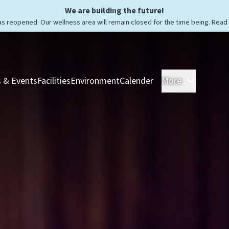
We are building the future!
as reopened. Our wellness area will remain closed for the time being. Rea
 & Events
Facilities
Environment
Calender
More
Rooms &