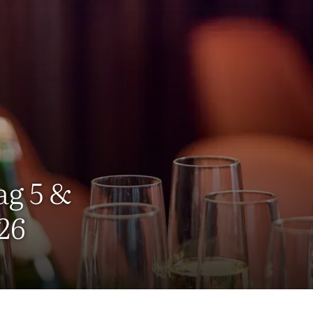
ag 5 &
26