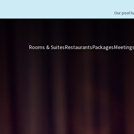
Our pool h
Rooms & Suites
Restaurants
Packages
Meetings