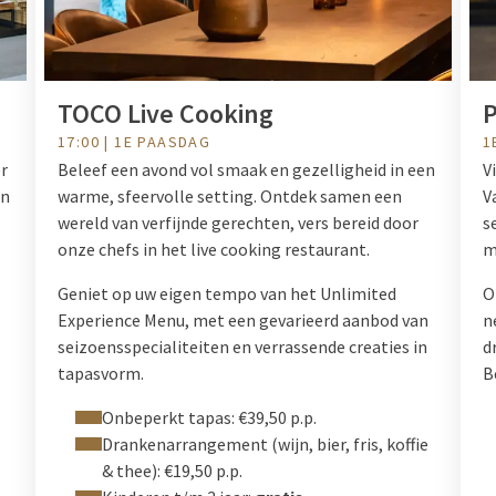
TOCO Live Cooking
17:00 | 1E PAASDAG
1
er
Beleef een avond vol smaak en gezelligheid in een
V
en
warme, sfeervolle setting. Ontdek samen een
V
wereld van verfijnde gerechten, vers bereid door
s
onze chefs in het live cooking restaurant.
m
Geniet op uw eigen tempo van het Unlimited
O
Experience Menu, met een gevarieerd aanbod van
n
seizoensspecialiteiten en verrassende creaties in
d
tapasvorm.
B
Onbeperkt tapas: €39,50 p.p.
Drankenarrangement (wijn, bier, fris, koffie
& thee): €19,50 p.p.