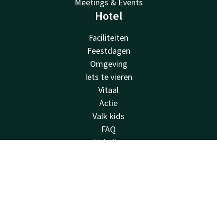
Meetings & Events
Hotel
Faciliteiten
Feestdagen
Omgeving
Iets te vieren
Vitaal
Actie
Valk kids
FAQ
Huisdier
Duurzaamheid
Contact
Account
NL
Gevonden voorwerpen
Van der Valk
Boek nu
Van der Valk
Valk Deals