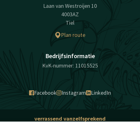
Laan van Westroijen 10
4003AZ
Tiel
Plan route
Bedrijfsinformatie
KvK-nummer: 11015525
Facebook
Instagram
LinkedIn
verrassend vanzelfsprekend
Sitemap
Privacy
Cookies
Aansprakelijkheid
Voorwaarden
Contact
Beste prijsgarantie
Account
NL