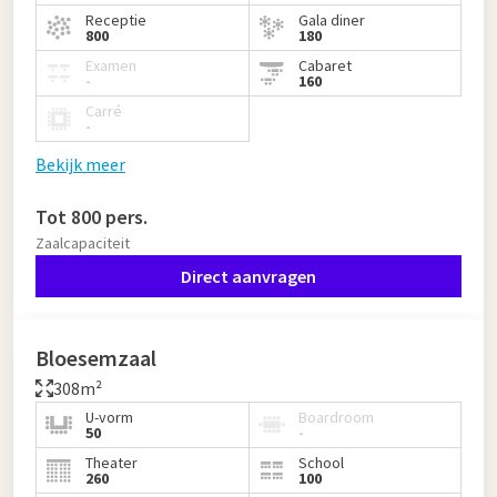
Receptie
Gala diner
800
180
Examen
Cabaret
-
160
Carré
-
Bekijk meer
Tot 800 pers.
Zaalcapaciteit
Direct aanvragen
Bloesemzaal
308m²
U-vorm
Boardroom
50
-
Theater
School
260
100