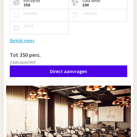
Receptie
Gala diner
350
100
Examen
Cabaret
-
-
Carré
-
Bekijk meer
Tot 350 pers.
Zaalcapaciteit
Direct aanvragen