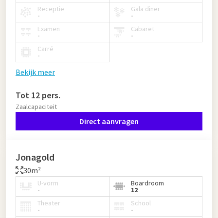
Receptie
Gala diner
-
-
Examen
Cabaret
-
-
Carré
-
Bekijk meer
Tot 12 pers.
Zaalcapaciteit
Direct aanvragen
Jonagold
30m²
U-vorm
Boardroom
-
12
Theater
School
-
-