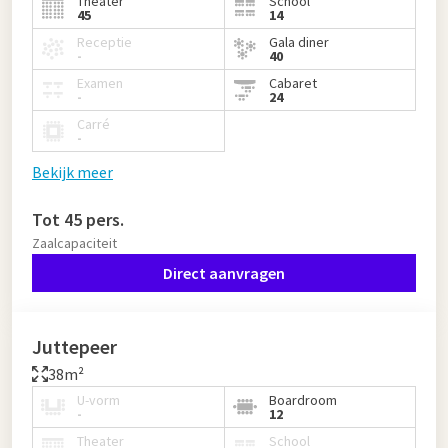
Theater
School
45
14
Receptie
Gala diner
-
40
Examen
Cabaret
-
24
Carré
-
Bekijk meer
Tot 45 pers.
Zaalcapaciteit
Direct aanvragen
Juttepeer
38m²
U-vorm
Boardroom
-
12
Theater
School