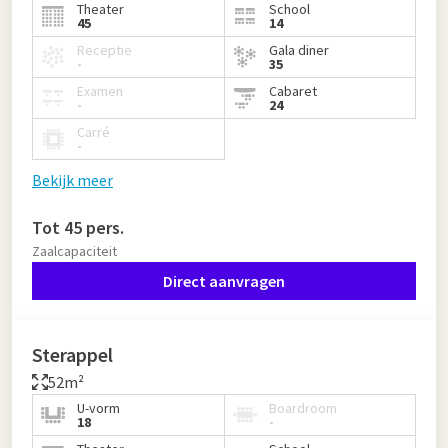
Theater
School
45
14
Receptie
Gala diner
-
35
Examen
Cabaret
-
24
Carré
-
Bekijk meer
Tot 45 pers.
Zaalcapaciteit
Direct aanvragen
Sterappel
52m²
U-vorm
Boardroom
18
-