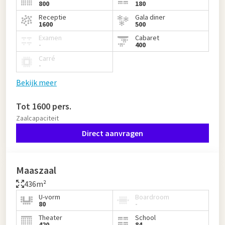
800
180
Receptie
Gala diner
1600
500
Examen
Cabaret
-
400
Carré
-
Bekijk meer
Tot 1600 pers.
Zaalcapaciteit
Direct aanvragen
Maaszaal
436m²
U-vorm
Boardroom
80
-
Theater
School
420
84