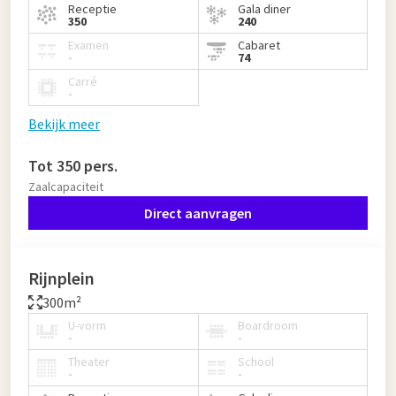
Receptie
Gala diner
350
240
Examen
Cabaret
-
74
Carré
-
Bekijk meer
Tot 350 pers.
Zaalcapaciteit
Direct aanvragen
Rijnplein
300m²
U-vorm
Boardroom
-
-
Theater
School
-
-