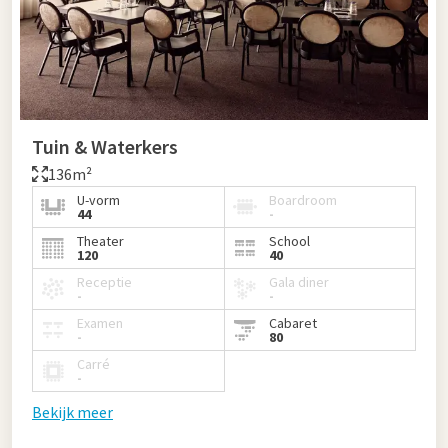
Tuin & Waterkers
136m²
U-vorm
Boardroom
44
-
Theater
School
120
40
Receptie
Gala diner
-
-
Examen
Cabaret
-
80
Carré
-
Bekijk meer