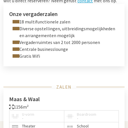
wilt u direct reserveren? Neem gerust
contact
met ons op.
Onze vergaderzalen
18 multifunctionele zalen
Diverse opstellingen, uitbreidingsmogelijkheden
en arrangementen mogelijk
Vergaderruimtes van 2 tot 2000 personen
Centrale businesslounge
Gratis Wifi
ZALEN
Maas & Waal
1156m²
U-vorm
Boardroom
-
-
Theater
School