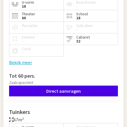
U-vorm
Boardroom
18
-
Theater
School
60
18
Receptie
Gala diner
-
-
Examen
Cabaret
-
32
Carré
-
Bekijk meer
Tot 60 pers.
Zaalcapaciteit
Direct aanvragen
Tuinkers
67m²
U-vorm
Boardroom