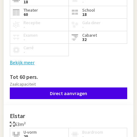
18
-
Theater
School
60
18
Receptie
Gala diner
-
-
Examen
Cabaret
-
32
Carré
-
Bekijk meer
Tot 60 pers.
Zaalcapaciteit
Direct aanvragen
Elstar
63m²
U-vorm
Boardroom
20
-