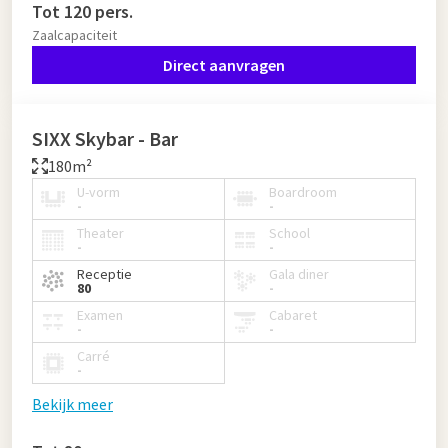
Tot 120 pers.
Zaalcapaciteit
Direct aanvragen
SIXX Skybar - Bar
180m²
U-vorm
Boardroom
-
-
Theater
School
-
-
Receptie
Gala diner
80
-
Examen
Cabaret
-
-
Carré
-
Bekijk meer