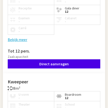
-
-
Receptie
Gala diner
-
12
Examen
Cabaret
-
-
Carré
-
Bekijk meer
Tot 12 pers.
Zaalcapaciteit
Direct aanvragen
Kweepeer
38m²
U-vorm
Boardroom
-
12
Theater
School
-
-