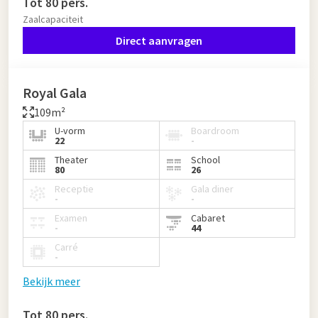
Tot 80 pers.
Zaalcapaciteit
Direct aanvragen
Royal Gala
109m²
U-vorm
Boardroom
22
-
Theater
School
80
26
Receptie
Gala diner
-
-
Examen
Cabaret
-
44
Carré
-
Bekijk meer
Tot 80 pers.