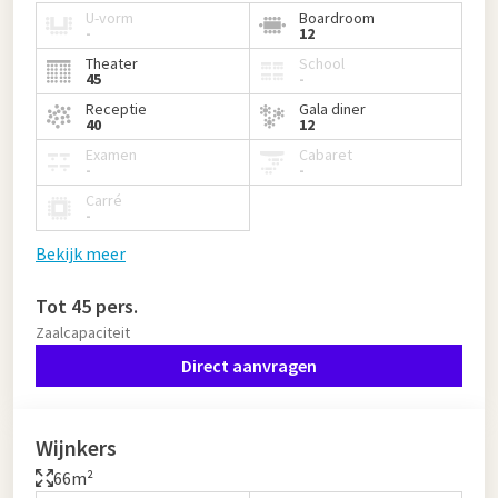
U-vorm
Boardroom
-
12
Theater
School
45
-
Receptie
Gala diner
40
12
Examen
Cabaret
-
-
Carré
-
Bekijk meer
Tot 45 pers.
Zaalcapaciteit
Direct aanvragen
Wijnkers
66m²