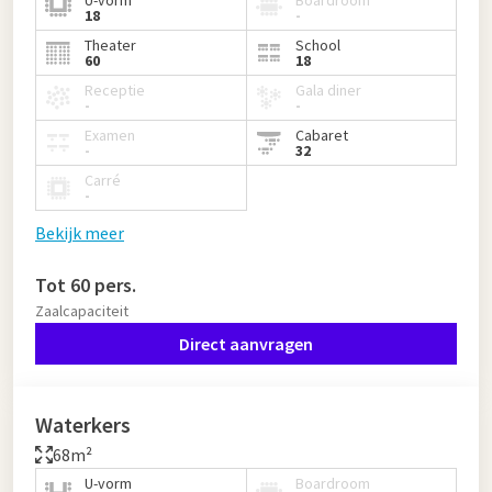
18
-
Theater
School
60
18
Receptie
Gala diner
-
-
Examen
Cabaret
-
32
Carré
-
Bekijk meer
Tot 60 pers.
Zaalcapaciteit
Direct aanvragen
Waterkers
68m²
U-vorm
Boardroom