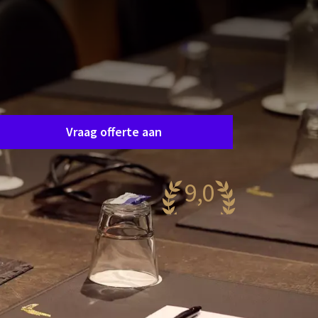
Zaal aanvraag
raag eenvoudig en vrijblijvend een offerte aan en
e nemen spoedig contact op om samen uw
ensen af te stemmen.
Vraag offerte aan
9,0
aanzinnig
90 reviews