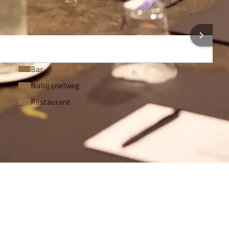
Flip-over
Flatscreen-tv
 INFORMATIE
Bar
Nabij snelweg
Restaurant