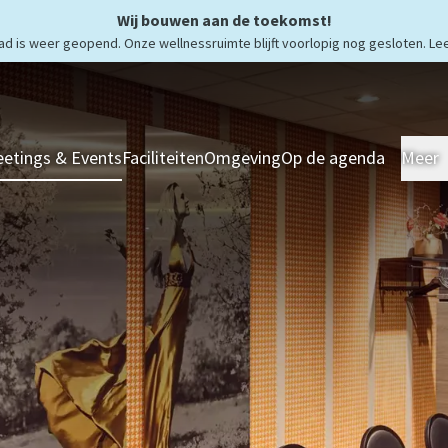
Wij bouwen aan de toekomst!
 is weer geopend. Onze wellnessruimte blijft voorlopig nog gesloten. L
etings & Events
Faciliteiten
Omgeving
Op de agenda
Meer