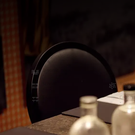
Jonagold
ZAAL
30m²
De Jonagold is een boardroom met een vaste vergad
bijeenkomsten met kleine groepen. De zaal beschikt
laptop en is voorzien van daglicht, maar kan ook ve
gratis WIFI.
U-vorm
Board
-
12
School
Recept
-
-
Examen
Cabare
-
-
ZAAL 
In de zaal
Daglicht