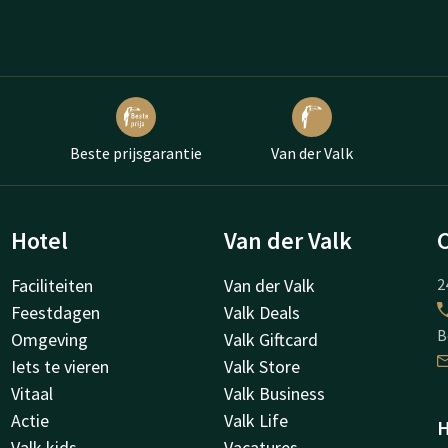
Beste prijsgarantie
Van der Valk
Hotel
Van der Valk
Faciliteiten
Van der Valk
2
Feestdagen
Valk Deals
B
Omgeving
Valk Giftcard
Iets te vieren
Valk Store
Vitaal
Valk Business
Actie
Valk Life
H
Valk kids
Vacatures