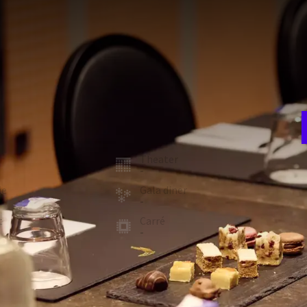
V
w
ertafel en is uitermate geschikt voor vergaderingen en
w
 over een flatscreen-tv met een aansluiting voor de
rduisterd worden. In Hotel Tiel kunt u gebruik maken van de
room
Theater
-
W
ie
Gala diner
4
-
t
Carré
-
FACILITEITEN
Zaalverduistering