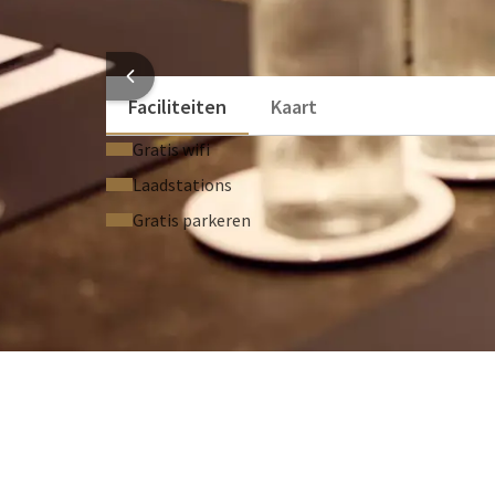
Airconditioning
Schrijfmateriaal
HOTEL
Faciliteiten
Kaart
Gratis wifi
Laadstations
Gratis parkeren