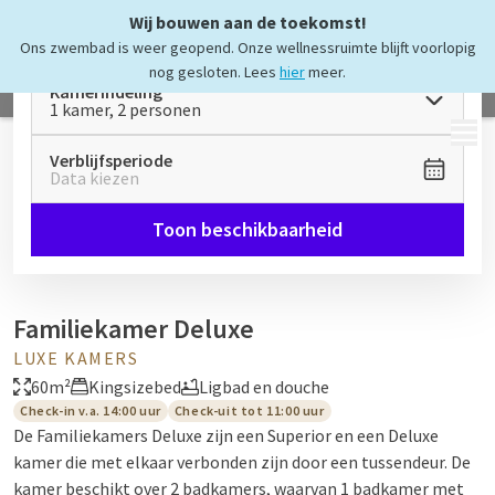
Wij bouwen aan de toekomst!
Ons zwembad is weer geopend. Onze wellnessruimte blijft voorlopig
nog gesloten. Lees
hier
meer.
Kamerindeling
1 kamer, 2 personen
MENU
Verblijfsperiode
Data kiezen
Toon beschikbaarheid
Familiekamer Deluxe
LUXE KAMERS
60m²
Kingsizebed
Ligbad en douche
Check-in v.a. 14:00 uur
Check-uit tot 11:00 uur
De Familiekamers Deluxe zijn een Superior en een Deluxe
kamer die met elkaar verbonden zijn door een tussendeur. De
kamer beschikt over 2 badkamers, waarvan 1 badkamer met