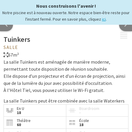
Nous construisons l'avenir !
Notre piscine est à nouveau ouverte. Notre espace bien-être reste pour
l'instant fermé. Pour en savoir plus, cliquez
ici
.
MENU
Tuinkers
SALLE
67m²
La salle Tuinkers est aménagée de manière moderne,
permettant toute disposition de réunion souhaitée.
Elle dispose d’un projecteur et d’un écran de projection, ainsi
que de la lumière du jour avec possibilité d’occultation.
À l’Hôtel Tiel, vous pouvez utiliser le Wi-Fi gratuit.
La salle Tuinkers peut être combinée avec la salle Waterkers
grâce aux cloisons amovibles.
En U
Boardroom
18
-
Théâtre
École
60
18