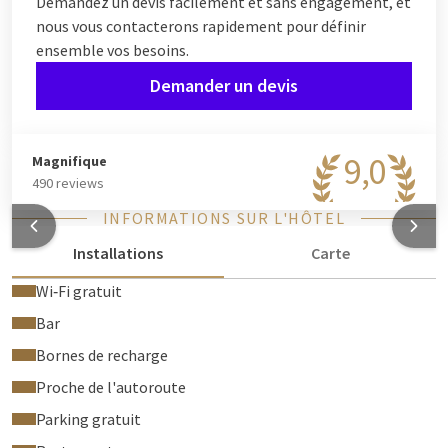
Demandez un devis facilement et sans engagement, et
nous vous contacterons rapidement pour définir
ensemble vos besoins.
Demander un devis
9,0
Magnifique
490 reviews
INFORMATIONS SUR L'HÔTEL
Installations
Carte
Wi‑Fi gratuit
Bar
Bornes de recharge
Proche de l'autoroute
Parking gratuit