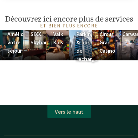
Découvrez ici encore plus de services
ET BIEN PLUS ENCORE
Améliorez
SIXX
Valk
Parking
Circus
Carwa
votre
Skybar
Kids
& bornes
Gran
séjour
de
Casino
recharge
Vers le haut