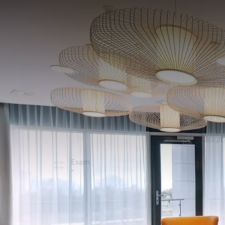
Royal Gala
SALLE
109m²
La salle Royal Gala est aménagée de manière moder
dispose d’un projecteur et d’un écran de projection, a
La salle comprend plusieurs espaces assis confortab
Tiel, vous pouvez utiliser le Wi-Fi gratuit.
En U
Board
22
-
École
Récept
26
-
Exam
Cabare
-
44
ÉQUIPEME
Dans la salle
Lumière naturelle