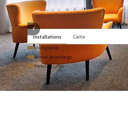
Climatisation
Paperboard
Matériel d’écriture
INFORMATI
Installations
Carte
Wi‑Fi gratuit
Bornes de recharge
Parking gratuit