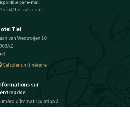
isponible par e-mail
info@tiel.valk.com
otel Tiel
aan van Westroijen 10
003AZ
iel
Calculer un itinéraire
nformations sur
'entreprise
uméro d’immatriculation à
a chambre de commerce:
1015525