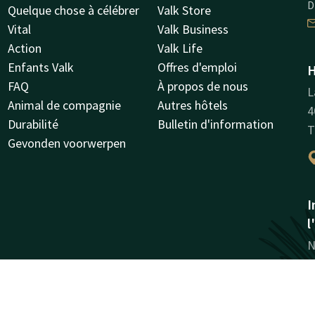
D
Quelque chose à célébrer
Valk Store
Vital
Valk Business
Action
Valk Life
Enfants Valk
Offres d'emploi
H
FAQ
À propos de nous
L
Animal de compagnie
Autres hôtels
4
Durabilité
Bulletin d'information
T
Gevonden voorwerpen
I
l
N
l
1