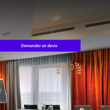
Demande de salle
emandez un devis facilement et sans
ngagement, et nous vous contacterons
apidement pour définir ensemble vos besoins.
Demander un devis
9,0
agnifique
83 reviews