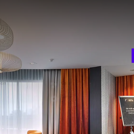
D
e
ne, permettant toute disposition de réunion souhaitée. Elle
r
insi que de la lumière du jour avec possibilité d’occultation.
les et donne accès à des balcons des deux côtés. À l’Hôtel
room
Théâtre
80
M
ion
Gala
4
-
t
Carré
-
NTS DE LA SALLE
Occultation de la salle