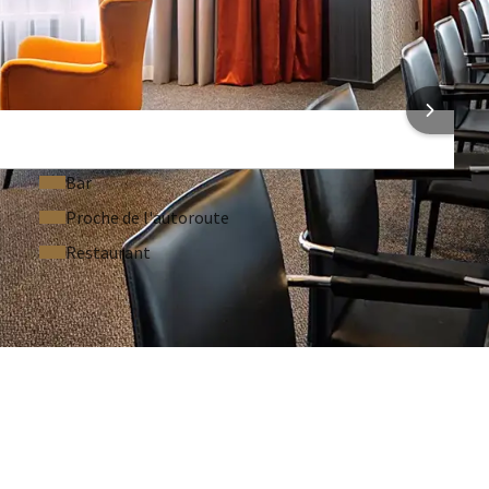
Vidéoprojecteur
Écran de projection
ONS SUR L'HÔTEL
Bar
Proche de l'autoroute
Restaurant