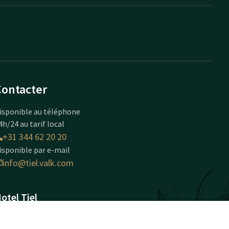
Contacter
isponible au téléphone
4h/24 au tarif local
+31 344 62 20 20
isponible par e-mail
info@tiel.valk.com
otel Tiel
aan van Westroijen 10
003AZ