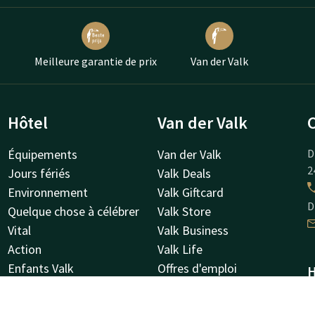
Meilleure garantie de prix
Van der Valk
Hôtel
Van der Valk
Équipements
Van der Valk
D
2
Jours fériés
Valk Deals
Environnement
Valk Giftcard
D
Quelque chose à célébrer
Valk Store
Vital
Valk Business
Action
Valk Life
Enfants Valk
Offres d'emploi
H
FAQ
À propos de nous
L
Animal de compagnie
Autres hôtels
4