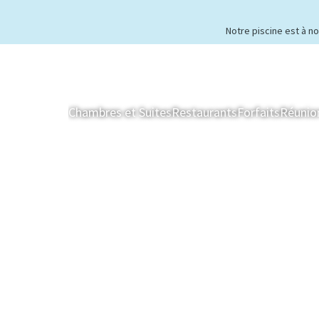
Notre piscine est à n
Chambres et Suites
Restaurants
Forfaits
Réunio