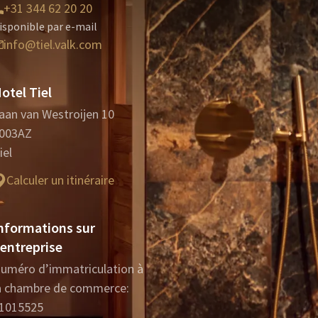
+31 344 62 20 20
isponible par e-mail
info@tiel.valk.com
otel Tiel
aan van Westroijen 10
003AZ
iel
Calculer un itinéraire
nformations sur
'entreprise
uméro d’immatriculation à
a chambre de commerce:
1015525