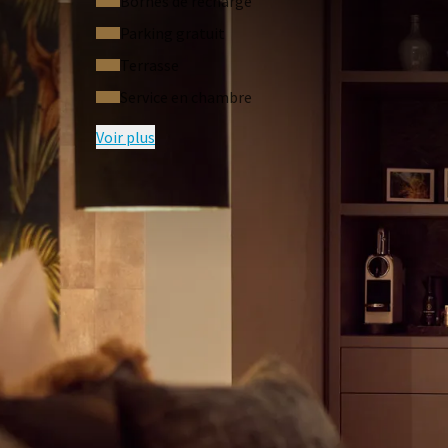
Bornes de recharge
En réservant cette chambre, vous bénéficierez d'une
Parking gratuit
l'exception du massage Quick Release en Cupping M
Terrasse
massage relaxant. La réduction sera déduite du mont
vous munir de votre carte de chambre ou de votre co
Service en chambre
Voir plus