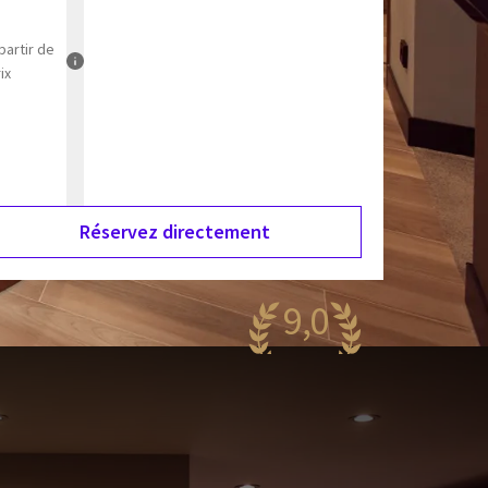
partir de
ix
Réservez directement
9,0
agnifique
85 reviews