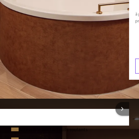
u/bouilloire et d'un minibar bien rempli. La suite comprend
Toilettes séparées
 qui vous permettent de diffuser vos propres séries depuis
à 
pantoufles
pr
Double averse
complètement rechargé.
Double vasque
nous demandons une caution lors de l'enregistrement dans l'une
M
, par carte bancaire ou par autorisation de carte de crédit.
4
eurs points avant la restitution de la caution.
ONS SUR L'HÔTEL
interdit d'allumer des bougies, de l'encens, etc. en raison des
t pas autorisés dans cette chambre. Voulez-vous passer la
onfort.
Accessible aux fauteuils roulants