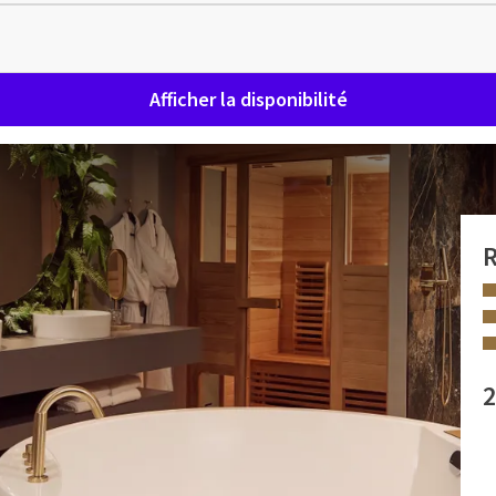
Afficher la disponibilité
R
 imaginerez dans la jungle parmi toutes les plantes et la
re à remous double ou profiter de l'eau chaude dans la douche
2
? Puis devenez totalement zen dans le double sauna. La salle
 un beau mur végétal et des toilettes séparées. Des
 INSTALLATIONS
suites.
sauna infrarouge