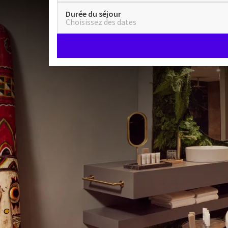
Durée du séjour
Choisissez des dates
Amazone Suite
SUITES
60m²
Lit king size
sauna infrarouge
Arrivée à partir de 14:00
Départ jusqu'à 11:00
Dans notre toute nouvelle suite Amazone, vous vous
verdure. Vous pourrez vous détendre dans la baignoi
à effet de pluie double. Se détendre complètement 
de bains comprend également un double lavabo avec
CHAMBRE
peignoirs et des chaussons vous attendent dans les 
Lit king size