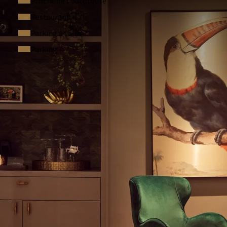
Proche de l'autoroute
 réduction exclusive de 10% sur tous les traitements, à
Restaurant
assage, dans notre City Spa.
Réservez
dès maintenant votre
Parking à vélos
ant restant à payer dans notre City Spa. N'oubliez pas de
nfirmation de réservation lors de la prise de rendez-vous.
Parking