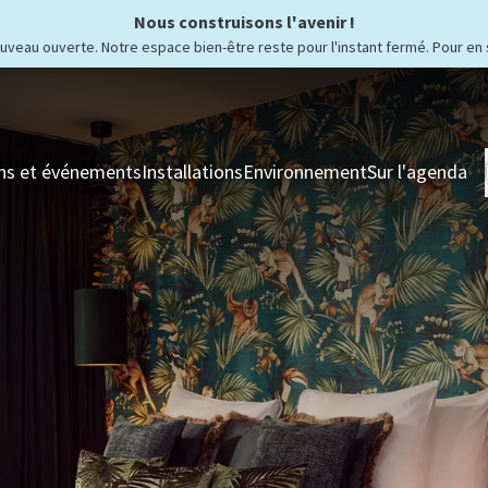
Nous construisons l'avenir !
ouveau ouverte. Notre espace bien-être reste pour l'instant fermé. Pour en 
ns et événements
Installations
Environnement
Sur l'agenda