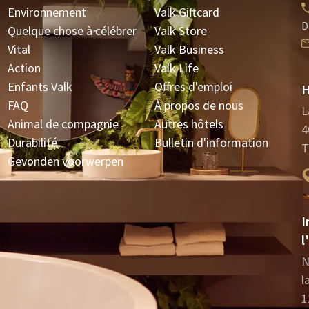
Environnement
Valk Giftcard
D
Quelque chose à célébrer
Valk Store
Vital
Valk Business
Action
Valk Life
Enfants Valk
Offres d'emploi
H
FAQ
À propos de nous
L
Animal de compagnie
Autres hôtels
4
Durabilité
Bulletin d'information
T
Gevonden voorwerpen
I
l
N
l
1