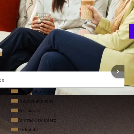
B
4
NFORMATIONEN
te
Rollstuhlgerecht
In Autobahnnähe
Restaurant
Fahrrad-Stellplatz
Parkplatz