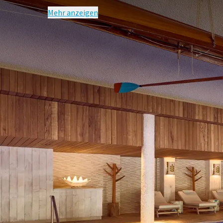
Mehr anzeigen
HÄUFIG G
Bedingungen des Arrangements
Der Preis beinhaltet nicht die Kurtax
Preis basiert auf zwei Personen pro