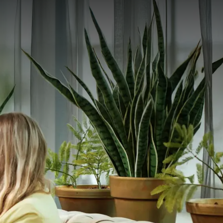
69
€
51
b
Preis
P.
Zimmeraufteilung
1 Zimmer, 2 Personen
Arrangement
3 Übernachtung