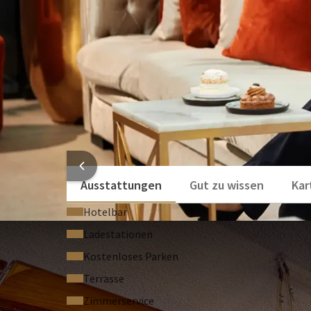
HOTELI
Ausstattungen
Gut zu wissen
Kar
Hotelbar
Ladestationen
Kostenloses Parken
Terrasse
Zimmerservice