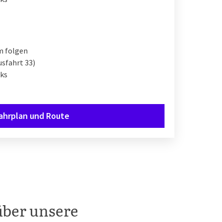
m folgen
usfahrt 33)
nks
ahrplan und Route
über unsere