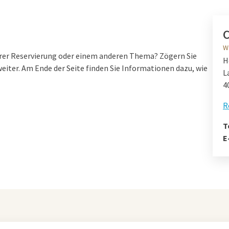
C
W
rer Reservierung oder einem anderen Thema? Zögern Sie
H
weiter. Am Ende der Seite finden Sie Informationen dazu, wie
L
4
R
T
E