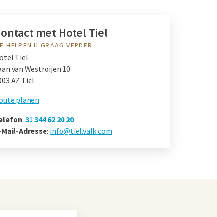
ontact met Hotel Tiel
E HELPEN U GRAAG VERDER
otel Tiel
aan van Westroijen 10
003 AZ Tiel
oute planen
elefon
:
31 344 62 20 20
-Mail-Adresse
:
info@tiel.valk.com