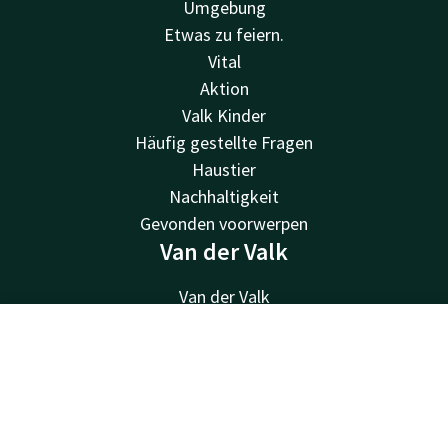
Umgebung
Etwas zu feiern.
Vital
Aktion
Valk Kinder
Häufig gestellte Fragen
Haustier
Nachhaltigkeit
Gevonden voorwerpen
Van der Valk
Van der Valk
Valk Deals
Valk Giftcard
Kontakt
Account
DE
Valk Store
Jetzt buchen
Valk Business
Valk Life