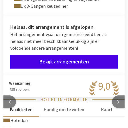
uw persoonlijke wensen en u kiest zelf met welke olie
1 x 3-Gangen keuzediner
u gemasseerd wilt worden. Informeer ook naar de
mogelijkheid voor een duo-massage; gezamenlijk en toch op
en top persoonlijk!
Helaas, dit arrangement is afgelopen.
Het arrangement waar u in geïnteresseerd bent is
Wilt u verzekerd zijn van een massage op het door u
helaas niet meer beschikbaar. Gelukkig zijn er
gekozen tijdstip? Bekijk de beschikbare tijden via
deze link
voldoende andere arrangementen!
en stuur een e-mail naar
info@cityspatiel.nl
om uw
gewenste tijd direct te reserveren!
Bekijk arrangementen
Indien u dit arrangement boekt is dit inclusief 2 standaard
solo massages. Indien beschikbaar is het ook mogelijk
9,0
om samen een duomassage te reserveren. Het is
Waanzinnig
belangrijk dat u voorafgaand aan het maken van uw
485 reviews
reservering voor de hotelkamer ook uw massage
HOTEL INFORMATIE
reserveert middels een e-mail aan
info@cityspatiel.nl
.
Faciliteiten
Handig om te weten
Kaart
Vergeet niet bij uw spa reservering te vermelden dat het
om een arrangement gaat. Wij verzoeken u de
Hotelbar
gereserveerde tijd tevens in de opmerkingen van de