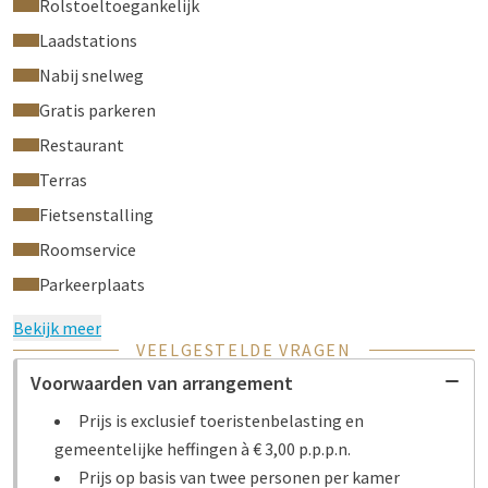
Rolstoeltoegankelijk
hotelreservering te noteren.
Laadstations
Boekt u met uw Valk Loyal account? Dan ontvangt u bij check-
Nabij snelweg
in een voucher voor 2 welkomstdrankjes in onze bar!
Gratis parkeren
Restaurant
Terras
Fietsenstalling
Roomservice
Parkeerplaats
Bekijk meer
VEELGESTELDE VRAGEN
Voorwaarden van arrangement
Prijs is exclusief toeristenbelasting en
gemeentelijke heffingen à € 3,00 p.p.p.n.
Prijs op basis van twee personen per kamer