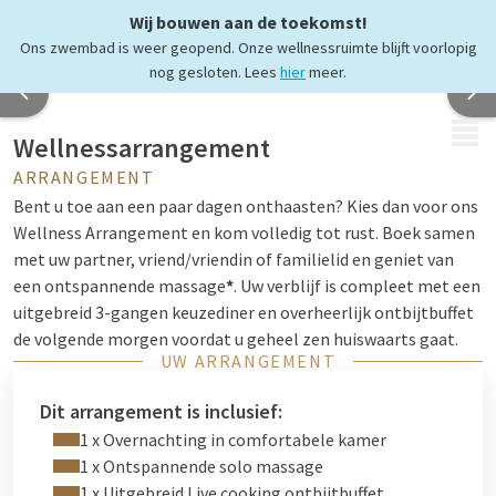
Wij bouwen aan de toekomst!
Ons zwembad is weer geopend. Onze wellnessruimte blijft voorlopig
nog gesloten. Lees
hier
meer.
MENU
Wellnessarrangement
ARRANGEMENT
Bent u toe aan een paar dagen onthaasten? Kies dan voor ons
Wellness Arrangement en kom volledig tot rust. Boek samen
met uw partner, vriend/vriendin of familielid en geniet van
een ontspannende massage
*
. Uw verblijf is compleet met een
uitgebreid 3-gangen keuzediner en overheerlijk ontbijtbuffet
de volgende morgen voordat u geheel zen huiswaarts gaat.
UW ARRANGEMENT
De massage vindt plaats in Van der Valk Vitaal, onder de naam
Dit arrangement is inclusief:
City Spa Tiel. Jullie krijgen een heerlijke
1 x Overnachting in comfortabele kamer
ontspanningsmassage in een van onze comfortabele
1 x Ontspannende solo massage
massage ruimtes. De masseuses stemmen de massage af op
1 x Uitgebreid Live cooking ontbijtbuffet