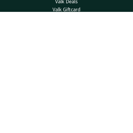
Valk Deals
Valk Giftcard
Valk Store
Valk Business
Contact
Account
NL
Valk Life
Boek nu
Vacatures
Over ons
Overige hotels
Nieuwsbrief
Contact
24u bereikbaar - lokaal tarief
+31 344 62 20 20
Bereikbaar via mail
info@tiel.valk.com
Hotel Tiel