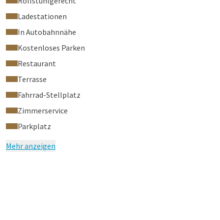
Rollstuhlgerecht
City Spa Tiel
Ladestationen
Wenn Sie dieses Zimmer buchen, erhalten Sie einen exklusiven
In Autobahnnähe
Rabatt von 10% auf alle Behandlungen außer der Quick
Release en Cupping Massage in unserem City Spa. Buchen Sie
Kostenloses Parken
jetzt
Ihre
Entspannungsmassage hier. Der Rabatt wird mit
Restaurant
dem Restbetrag in unserem City Spa verrechnet. Vergessen
Terrasse
Sie nicht, Ihre Zimmerkarte oder Buchungsbestätigung
mitzubringen, wenn Sie Ihren Termin vereinbaren.
Fahrrad-Stellplatz
Zimmerservice
Parkplatz
Mehr anzeigen