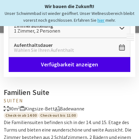
Wir bauen die Zukunft!
Unser Schwimmbad ist wieder geöffnet. Unser Wellnessbereich bleibt
vorerst noch geschlossen. Erfahren Sie
hier
mehr.
Zimmeraufteilung
1 Zimmer, 2 Personen
MENÜ
Aufenthaltsdauer
Wählen Sie Ihren Aufenthalt
Verfügbarkeit anzeigen
Familien Suite
SUITEN
90m²
Kingsize-Bett
Badewanne
Check-in ab 14:00
Check-out bis 11:00
Die Familiensuiten befinden sich in der 14. und 15. Etage des
Turms und bieten eine wunderschöne und weite Aussicht. Die
Zimmer bestehen aus 2 Schlafzimmern, 2 Bädern und einem