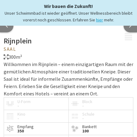
Wir bauen die Zukunft!
Unser Schwimmbad ist wieder geöffnet. Unser Wellnessbereich bleibt
vorerst noch geschlossen. Erfahren Sie
hier
mehr.
MENÜ
Rijnplein
SAAL
300m²
Willkommen im Rijnplein – einem einzigartigen Raum mit der
gemütlichen Atmosphäre einer traditionellen Kneipe. Dieser
Saal ist ideal für informelle Zusammenkünfte, Empfänge oder
Feiern. Erleben Sie die Geselligkeit einer Kneipe und den
Komfort eines Hotels – vereint an einem Ort.
U-Form
Block
-
-
Kino
Schule
-
-
Empfang
Bankett
350
100