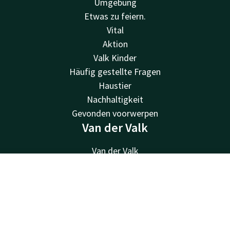
Umgebung
Etwas zu feiern.
Vital
Aktion
Valk Kinder
Häufig gestellte Fragen
Haustier
Nachhaltigkeit
Gevonden voorwerpen
Van der Valk
Van der Valk
Valk Deals
Kontakt
Account
DE
Valk Giftcard
Valk Store
Jetzt buchen
Valk Business
Valk Life