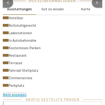
HOTELINFORMATIONEN
Ausstattungen
Gut zu wissen
Karte
Hotelbar
Rollstuhlgerecht
Ladestationen
In Autobahnnähe
Kostenloses Parken
Restaurant
Terrasse
Fahrrad-Stellplatz
Zimmerservice
Parkplatz
Mehr anzeigen
HÄUFIG GESTELLTE FRAGEN