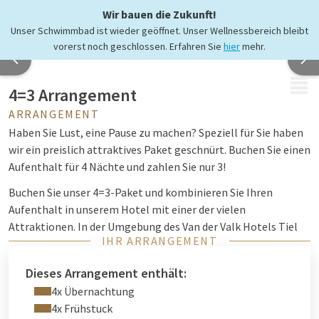
Wir bauen die Zukunft!
Unser Schwimmbad ist wieder geöffnet. Unser Wellnessbereich bleibt
vorerst noch geschlossen. Erfahren Sie
hier
mehr.
MENÜ
4=3 Arrangement
ARRANGEMENT
Haben Sie Lust, eine Pause zu machen? Speziell für Sie haben
wir ein preislich attraktives Paket geschnürt. Buchen Sie einen
Aufenthalt für 4 Nächte und zahlen Sie nur 3!
Buchen Sie unser 4=3-Paket und kombinieren Sie Ihren
Aufenthalt in unserem Hotel mit einer der vielen
Attraktionen. In der Umgebung des Van der Valk Hotels Tiel
IHR ARRANGEMENT
gibt es viel zu tun und zu sehen! Entdecken Sie die schöne
Umgebung der Betuwe mit dem Fahrrad oder zu Fuß.
Dieses Arrangement enthält:
Natürlich haben wir für Sie die schönsten Routen
4x Übernachtung
zusammengestellt. Neugierig?
4x Frühstuck