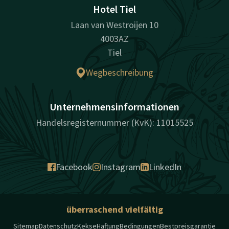
Hotel Tiel
Laan van Westroijen 10
4003AZ
Tiel
Wegbeschreibung
Unternehmensinformationen
Handelsregisternummer (KvK): 11015525
Facebook
Instagram
LinkedIn
überraschend vielfältig
Sitemap
Datenschutz
Kekse
Haftung
Bedingungen
Bestpreisgarantie